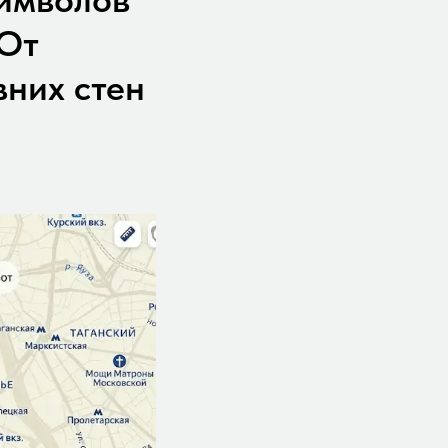
 От
вних стен