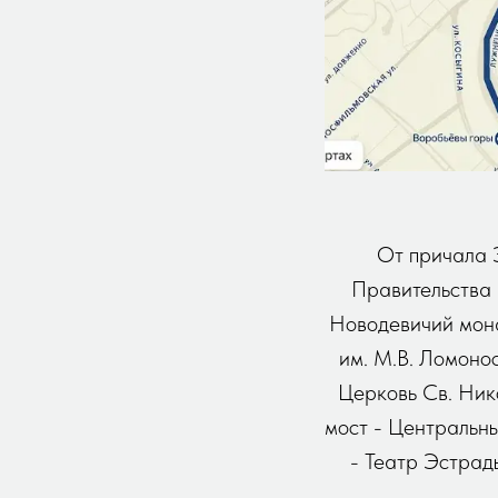
От причала 
Правительства 
Новодевичий мона
им. М.В. Ломоно
Церковь Св. Ник
мост - Центральн
- Театр Эстрад