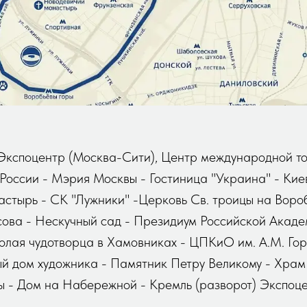
Экспоцентр (Москва-Сити), Центр международной то
России - Мэрия Москвы - Гостиница "Украина" - Кие
стырь - СК "Лужники" -Церковь Св. троицы на Воро
сова - Нескучный сад - Президиум Российской Акаде
олая чудотворца в Хамовниках - ЦПКиО им. А.М. Гор
ый дом художника - Памятник Петру Великому - Храм
ы - Дом на Набережной - Кремль (разворот) Экспоц