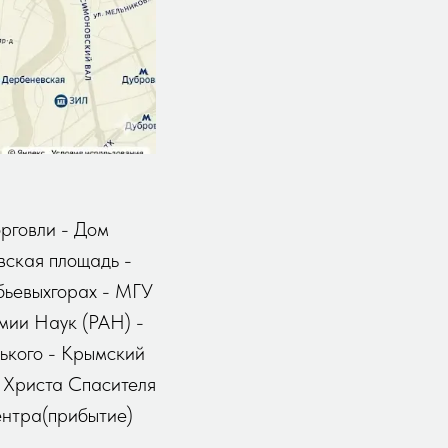
рговли - Дом
вская площадь -
бьевыхгорах - МГУ
мии Наук (РАН) -
ького - Крымский
 Христа Спасителя
ентра(прибытие)