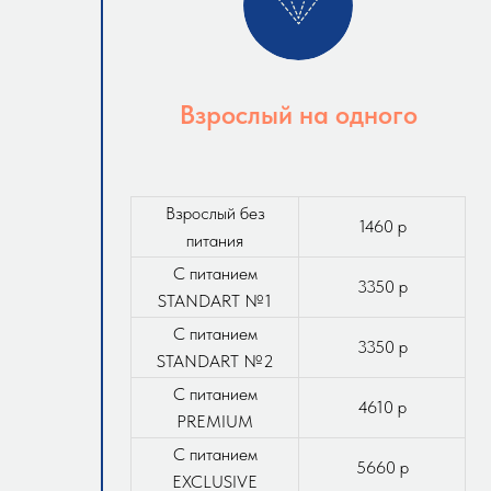
Взрослый на одного
Взрослый без
1460 р
питания
С питанием
3350 р
STANDART №1
С питанием
3350 р
STANDART №2
С питанием
4610 р
PREMIUM
С питанием
5660 р
EXCLUSIVE