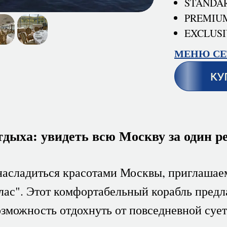
STANDARD
PREMIUM 
EXCLUSIV
МЕНЮ СЕ
КУ
тдыха: увидеть всю Москву за один р
 насладиться красотами Москвы, приглашаем
лас". Этот комфортабельный корабль предл
озможность отдохнуть от повседневной сует