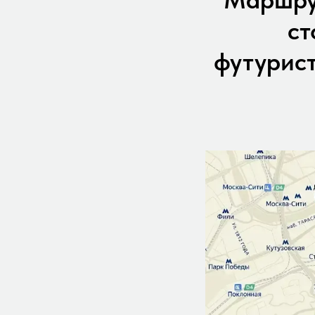
ст
футурист