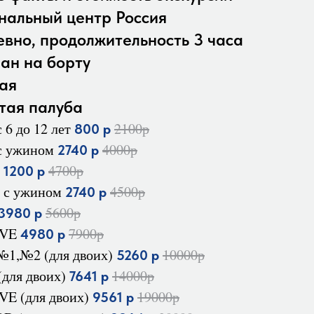
нальный центр Россия
евно, продолжительность 3 часа
ран на борту
ая
тая палуба
 6 до 12 лет
2100р
800 р
с ужином
4000р
2740 р
й
4700р
1200 р
 с ужином
4500р
2740 р
5600р
3980 р
IVE
7900р
4980 р
 №1,№2 (для двоих)
10000р
5260 р
(для двоих)
14000р
7641 р
E (для двоих)
19000р
9561 р