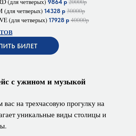
 (для четверых)
20000р
9864 р
(для четверых)
30000р
14328 р
E (для четверых)
40000р
17928 р
ТОВ
ПИТЬ БИЛЕТ
ейс с ужином и музыкой
 вас на трехчасовую прогулку на
агает уникальные виды столицы и
ы.