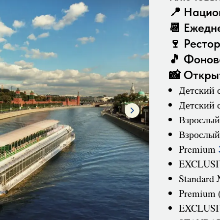
📍 Нацио
📆 Ежедн
🍷 Ресто
🎵 Фонов
📸 Откры
Детский с
Детский 
Взрослы
Взрослый
Premium
EXCLUS
Standard
Premium 
EXCLUSIV