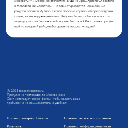
Москва‑Сити. Особенно впечатлили виды на Храм Христа Спасителя
и Новодевичий монастырь — с воды открываются неожиданные
ракурсы фасадов. Аудиогид давал глубокие справки об архитектурных
стилях, не перегружая деталями. Выбрали билет с обедом — паста с
морепродуктами была вкусной, подача быстрая. Обязательно придём
ещё на вечерний рейс, чтобы сравнить подсветку зданий!
© 2025 moscowmariner.ru.
Прогулки на теплоходах по Москве-реке
Сайт использует cookie-файлы, чтобы сделать ваше
пребывание на нем максимально удобным
Правила возврата билетов
Пользовательское соглашение
Реквизиты
Политика конфиденциальности