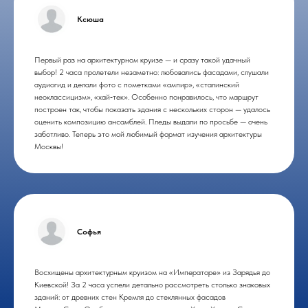
Ксюша
Первый раз на архитектурном круизе — и сразу такой удачный
выбор! 2 часа пролетели незаметно: любовались фасадами, слушали
аудиогид и делали фото с пометками «ампир», «сталинский
неоклассицизм», «хай‑тек». Особенно понравилось, что маршрут
построен так, чтобы показать здания с нескольких сторон — удалось
оценить композицию ансамблей. Пледы выдали по просьбе — очень
заботливо. Теперь это мой любимый формат изучения архитектуры
Москвы!
Софья
Восхищены архитектурным круизом на «Императоре» из Зарядья до
Киевской! За 2 часа успели детально рассмотреть столько знаковых
зданий: от древних стен Кремля до стеклянных фасадов