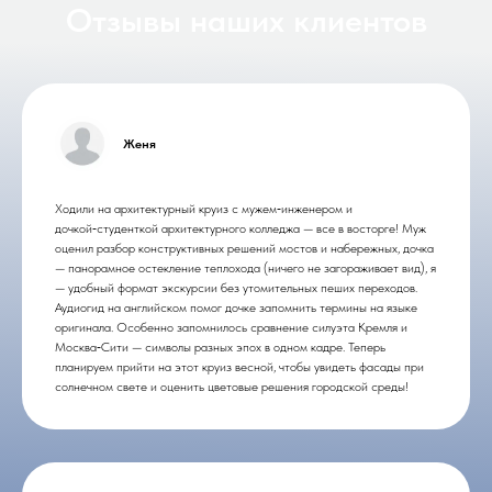
Отзывы наших клиентов
Женя
Ходили на архитектурный круиз с мужем‑инженером и
дочкой‑студенткой архитектурного колледжа — все в восторге! Муж
оценил разбор конструктивных решений мостов и набережных, дочка
— панорамное остекление теплохода (ничего не загораживает вид), я
— удобный формат экскурсии без утомительных пеших переходов.
Аудиогид на английском помог дочке запомнить термины на языке
оригинала. Особенно запомнилось сравнение силуэта Кремля и
Москва‑Сити — символы разных эпох в одном кадре. Теперь
планируем прийти на этот круиз весной, чтобы увидеть фасады при
солнечном свете и оценить цветовые решения городской среды!