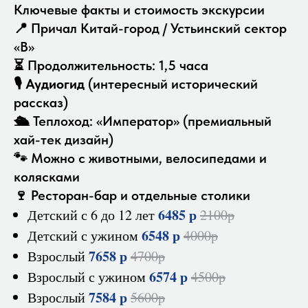
Ключевые факты и стоимость экскурсии
📍 Причал Китай-город / Устьинский сектор
«B»
⏳ Продолжительность: 1,5 часа
🎙️
Аудиогид
(интересный исторический
рассказ)
🛳️ Теплоход: «Император» (премиальный
хай-тек дизайн)
🐾 Можно с животными, велосипедами и
колясками
🍷 Ресторан-бар и отдельные столики
6485 р
Детский с 6 до 12 лет
2100р
6548 р
Детский с ужином
4000р
7658 р
Взрослый
4700р
6574 р
Взрослый с ужином
4500р
7584 р
Взрослый
5600р