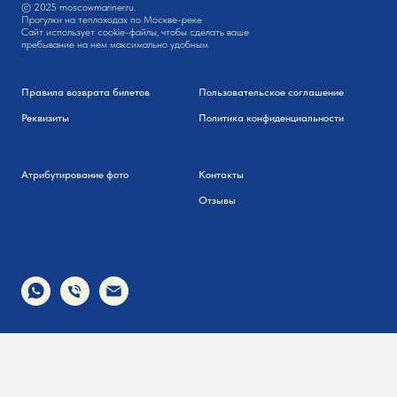
© 2025 moscowmariner.ru.
Прогулки на теплоходах по Москве-реке
Сайт использует cookie-файлы, чтобы сделать ваше
пребывание на нем максимально удобным
Правила возврата билетов
Пользовательское соглашение
Реквизиты
Политика конфиденциальности
Атрибутирование фото
Контакты
Вопросы и ответы
Отзывы
все прогулки