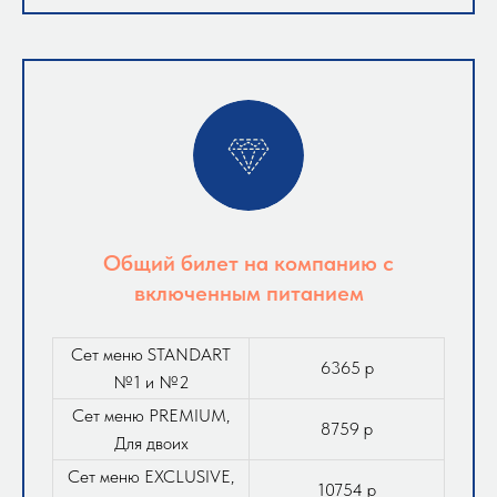
Общий билет на компанию с
включенным питанием
Сет меню STANDART
6365 р
№1 и №2
Сет меню PREMIUM,
8759 р
Для двоих
Сет меню EXCLUSIVE,
10754 р