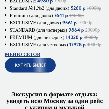
EXCLUSIVE
7900р
4980 р
Standard №1,№2 (для двоих)
10000р
5260 р
Premium (для двоих)
14000р
7641 р
EXCLUSIVE (для двоих)
19000р
9561 р
STANDARD (для четверых)
20000р
9864 р
PREMIUM (для четверых)
30000р
14328 р
EXCLUSIVE (для четверых)
40000р
17928 р
МЕНЮ СЕТОВ
КУПИТЬ БИЛЕТ
Экскурсия в формате отдыха:
увидеть всю Москву за один рейс
с ужином и музыкой