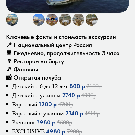
Ключевые факты и стоимость экскурсии
📍 Национальный центр Россия
📆 Ежедневно, продолжительность 3 часа
🍷 Ресторан на борту
🎵 Фоновая
📸 Открытая палуба
Детский с 6 до 12 лет
2100р
800 р
Детский с ужином
4000р
2740 р
Взрослый
4700р
1200 р
Взрослый с ужином
4500р
2740 р
Premium
5600р
3980 р
EXCLUSIVE
7900р
4980 р