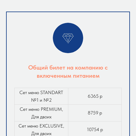
Общий билет на компанию с
включенным питанием
Сет меню STANDART
6365 р
№1 и №2
Сет меню PREMIUM,
8759 р
Для двоих
Сет меню EXCLUSIVE,
10754 р
Для двоих