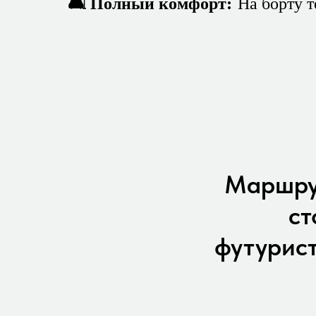
🛋 Полный комфорт:
На борту т
Маршрут
ст
футурист