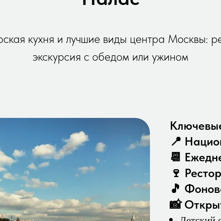
рская кухня и лучшие виды центра Москвы: р
экскурсия с обедом или ужином
Ключевые
📍 Нацио
📆 Ежедн
🍷 Ресто
🎵 Фонов
📸 Откры
Детский с