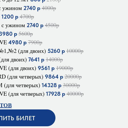
с ужином
4000р
2740 р
й
4700р
1200 р
 с ужином
4500р
2740 р
5600р
3980 р
IVE
7900р
4980 р
 №1,№2 (для двоих)
10000р
5260 р
(для двоих)
14000р
7641 р
E (для двоих)
19000р
9561 р
 (для четверых)
20000р
9864 р
(для четверых)
30000р
14328 р
E (для четверых)
40000р
17928 р
ТОВ
ПИТЬ БИЛЕТ