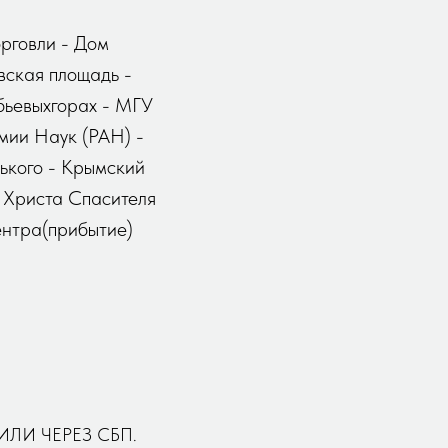
рговли - Дом
вская площадь -
бьевыхгорах - МГУ
мии Наук (РАН) -
ького - Крымский
 Христа Спасителя
ентра(прибытие)
ЛИ ЧЕРЕЗ СБП.