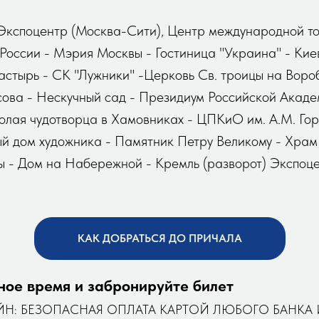
Экспоцентр (Москва-Сити), Центр международной то
России - Мэрия Москвы - Гостиница "Украина" - Кие
стырь - СК "Лужники" -Церковь Св. троицы на Воро
сова - Нескучный сад - Президиум Российской Акаде
олая чудотворца в Хамовниках - ЦПКиО им. А.М. Гор
ый дом художника - Памятник Петру Великому - Храм
ы - Дом на Набережной - Кремль (разворот) Экспоц
КАК ДОБРАТЬСЯ ДО ПРИЧАЛА
ное время и забронируйте билет
ЙН: БЕЗОПАСНАЯ ОПЛАТА КАРТОЙ ЛЮБОГО БАНКА И