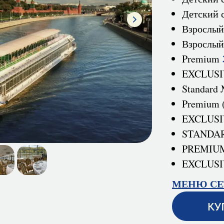
Детский 
Взрослы
Взрослый
Premium
EXCLUS
Standard
Premium 
EXCLUSIV
STANDARD
PREMIUM 
EXCLUSIV
МЕНЮ СЕ
КУ