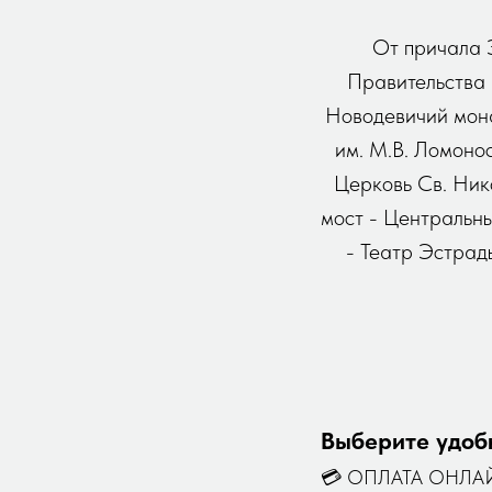
От причала 
Правительства 
Новодевичий мона
им. М.В. Ломоно
Церковь Св. Ник
мост - Центральн
- Театр Эстрад
Выберите удоб
💳 ОПЛАТА ОНЛА