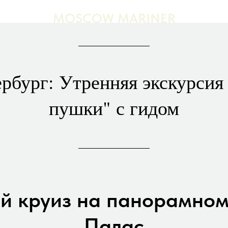
MOSCOW MARINER
ербург: Утренняя экскурсия
пушки" с гидом
й круиз на панорамном
Палас