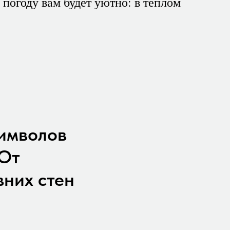
 погоду вам будет уютно: в теплом
символов
 От
вних стен