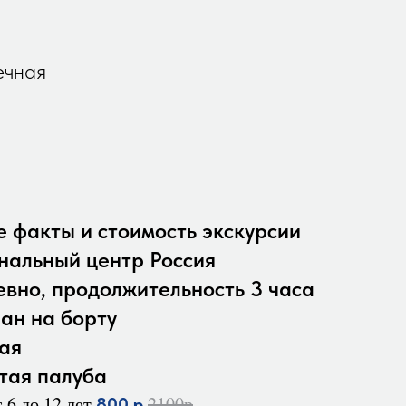
ечная
 факты и стоимость экскурсии
нальный центр Россия
евно, продолжительность 3 часа
ран на борту
ая
тая палуба
 6 до 12 лет
2100р
800 р