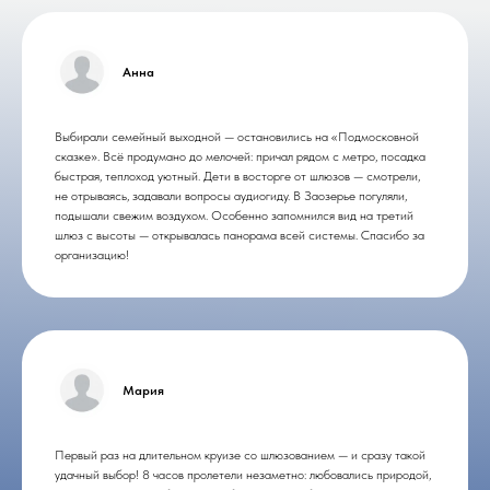
Анна
Выбирали семейный выходной — остановились на «Подмосковной
сказке». Всё продумано до мелочей: причал рядом с метро, посадка
быстрая, теплоход уютный. Дети в восторге от шлюзов — смотрели,
не отрываясь, задавали вопросы аудиогиду. В Заозерье погуляли,
подышали свежим воздухом. Особенно запомнился вид на третий
шлюз с высоты — открывалась панорама всей системы. Спасибо за
организацию!
Мария
Первый раз на длительном круизе со шлюзованием — и сразу такой
удачный выбор! 8 часов пролетели незаметно: любовались природой,