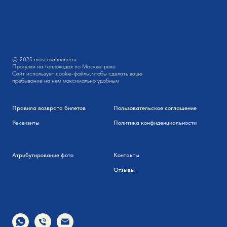
© 2025 moscowmariner.ru.
Прогулки на теплоходах по Москве-реке
Сайт использует cookie-файлы, чтобы сделать ваше
пребывание на нем максимально удобным
Правила возврата билетов
Пользовательское соглашение
Реквизиты
Политика конфиденциальности
Атрибутирование фото
Контакты
Вопросы и ответы
Отзывы
все прогулки