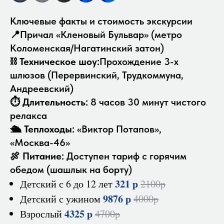
Ключевые факты и стоимость экскурсии
📍Причал «Кленовый Бульвар» (метро
Коломенская/Нагатинский затон)
⛓
Техническое шоу:
Прохождение 3-х
шлюзов (Перервинский, Трудкоммуна,
Андреевский)
⏱
Длительность:
8 часов 30 минут чистого
релакса
🛳
Теплоходы:
«Виктор Потапов»,
«Москва-46»
🍖
Питание:
Доступен тариф с горячим
обедом (шашлык на борту)
321 р
Детский с 6 до 12 лет
2100р
9876 р
Детский с ужином
4000р
4325 р
Взрослый
4700р