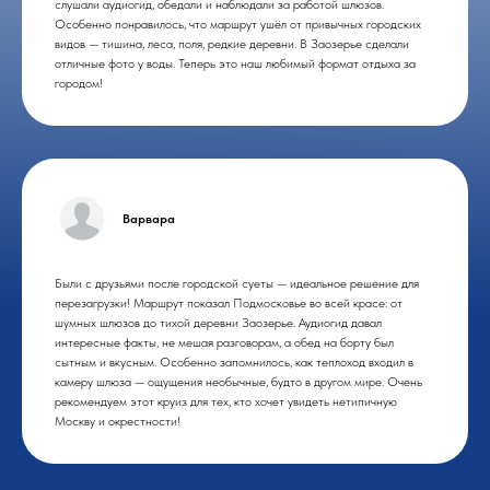
слушали аудиогид, обедали и наблюдали за работой шлюзов.
Особенно понравилось, что маршрут ушёл от привычных городских
видов — тишина, леса, поля, редкие деревни. В Заозерье сделали
отличные фото у воды. Теперь это наш любимый формат отдыха за
городом!
Варвара
Были с друзьями после городской суеты — идеальное решение для
перезагрузки! Маршрут показал Подмосковье во всей красе: от
шумных шлюзов до тихой деревни Заозерье. Аудиогид давал
интересные факты, не мешая разговорам, а обед на борту был
сытным и вкусным. Особенно запомнилось, как теплоход входил в
камеру шлюза — ощущения необычные, будто в другом мире. Очень
рекомендуем этот круиз для тех, кто хочет увидеть нетипичную
Москву и окрестности!