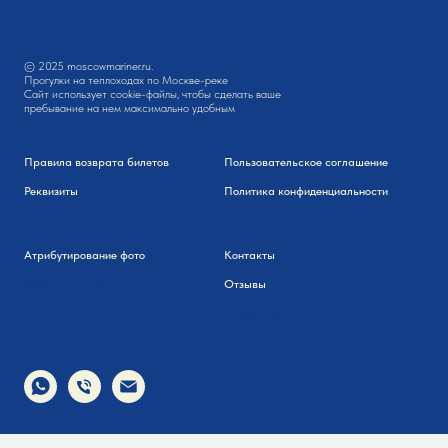
© 2025 moscowmariner.ru.
Прогулки на теплоходах по Москве-реке
Сайт использует cookie-файлы, чтобы сделать ваше
пребывание на нем максимально удобным
Правила возврата билетов
Пользовательское соглашение
Реквизиты
Политика конфиденциальности
Атрибутирование фото
Контакты
Вопросы и ответы
Отзывы
все прогулки