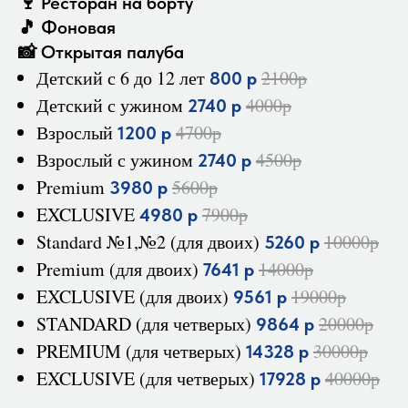
🍷 Ресторан на борту
🎵 Фоновая
📸 Открытая палуба
Детский с 6 до 12 лет
2100р
800 р
Детский с ужином
4000р
2740 р
Взрослый
4700р
1200 р
Взрослый с ужином
4500р
2740 р
Premium
5600р
3980 р
EXCLUSIVE
7900р
4980 р
Standard №1,№2 (для двоих)
10000р
5260 р
Premium (для двоих)
14000р
7641 р
EXCLUSIVE (для двоих)
19000р
9561 р
STANDARD (для четверых)
20000р
9864 р
PREMIUM (для четверых)
30000р
14328 р
EXCLUSIVE (для четверых)
40000р
17928 р