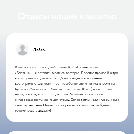
Отзывы наших клиентов
Любовь
Решили провести выходной с семьёй на «Гранд‑круизе» от
«Зарядья» — и остались в полном восторге! Посадка прошла быстро,
нас встретили с улыбкой. За 2,5 часа увидели все главные
достопримечательности — дети особенно впечатлились видами на
Кремль и Москва‑Сити. Ланч вкусный: дочке (8 лет) дали детское
меню, нам с мужем — пасту и салат. Аудиогид рассказывал
интересные факты, не мешая отдыху. Салон тёплый, дали пледы, когда
стало прохладнее. Очень благодарны за организацию — будем
рекомендовать друзьям!