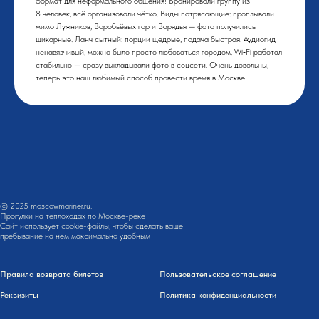
формат для неформального общения! Бронировали группу из
8 человек, всё организовали чётко. Виды потрясающие: проплывали
мимо Лужников, Воробьёвых гор и Зарядья — фото получились
шикарные. Ланч сытный: порции щедрые, подача быстрая. Аудиогид
ненавязчивый, можно было просто любоваться городом. Wi‑Fi работал
стабильно — сразу выкладывали фото в соцсети. Очень довольны,
теперь это наш любимый способ провести время в Москве!
© 2025 moscowmariner.ru.
Прогулки на теплоходах по Москве-реке
Сайт использует cookie-файлы, чтобы сделать ваше
пребывание на нем максимально удобным
Правила возврата билетов
Пользовательское соглашение
Реквизиты
Политика конфиденциальности