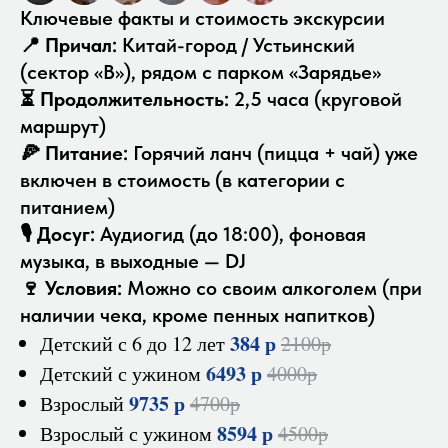
Ключевые факты и стоимость экскурсии
📍
Причал:
Китай-город / Устьинский
(сектор «B»), рядом с парком «Зарядье»
⏳
Продолжительность:
2,5 часа (круговой
маршрут)
🍕
Питание:
Горячий ланч (пицца + чай) уже
включен в стоимость (в категории с
питанием)
🎙️
Досуг:
Аудиогид (до 18:00), фоновая
музыка, в выходные — DJ
🍷
Условия:
Можно со своим алкоголем (при
наличии чека, кроме пенных напитков)
384 р
Детский с 6 до 12 лет
2100р
6493 р
Детский с ужином
4000р
9735 р
Взрослый
4700р
8594 р
Взрослый с ужином
4500р