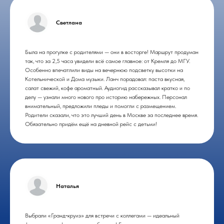
Светлана
Была на прогулке с родителями — они в восторге! Маршрут продуман
так, что за 2,5 часа увидели всё самое главное: от Кремля до МГУ.
Особенно впечатлили виды на вечернюю подсветку высотки на
Котельнической и Дома музыки. Ланч порадовал: паста вкусная,
салат свежий, кофе ароматный. Аудиогид рассказывал кратко и по
делу — узнали много нового про историю набережных. Персонал
внимательный, предложили пледы и помогли с размещением.
Родители сказали, что это лучший день в Москве за последнее время.
Обязательно придём ещё на дневной рейс с детьми!
Наталья
Выбрали «Гранд‑круиз» для встречи с коллегами — идеальный