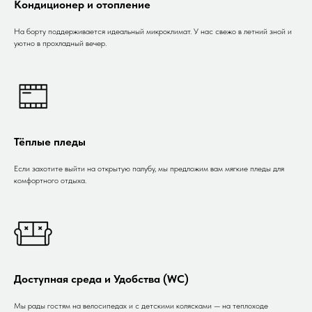
Кондиционер и отопление
На борту поддерживается идеальный микроклимат. У нас свежо в летний зной и
уютно в прохладный вечер.
Тёплые пледы
Если захотите выйти на открытую палубу, мы предложим вам мягкие пледы для
комфортного отдыха.
Доступная среда и Удобства (WC)
Мы рады гостям на велосипедах и с детскими колясками — на теплоходе