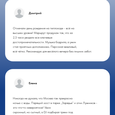
Дмитрий
Отмечали день рождения на теплоходе - всё на
высшем уровне! Маршрут продуман так, что за
2,5 часа увидели все ключевые
достопримечательности. Музыка бодрила, а ужин
стал приятным дополнением. Персонал вежливый,
всё чётко. Рекомендую для весёлого вечера без лишних забот.
Елена
Никогда не думала, что Москва так прекрасна
ночью с воды. Парящий мост в парке „Зарядье“ и огни Лужников -
это что‑то невероятное! Ужин
скромный, но сытный, а DJ подбирал треки под