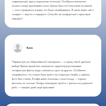
современный, звук в наушниках отличный. Особенно впечатлил
момент, когда проплывали мимо Храма Христа Спасителя на закате
— огни отражались в реке, это было незабываемо. В меню взяли чай и
сэндвич — вкусно и недорого. Спасибо за комфортный и красивый
маршрут!
Катя
Первый раз на «Кремлёвской панораме» — и сразу такой удачный
выбор! Время пролетело незаметно: аудиогид рассказывал
интересные факты, виды сменялись один за другим. Особенно
понравилось, что можно было выйти на открытую палубу и сделать
фото без стекла. В кафе взяли лимонад и мини‑пиццу — порции
детские, но сытные. Теперь планируем прийти с детьми на утренний
рейс — говорят, днём ещё красивее!