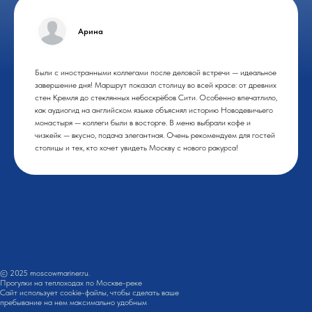
Арина
Были с иностранными коллегами после деловой встречи — идеальное
завершение дня! Маршрут показал столицу во всей красе: от древних
стен Кремля до стеклянных небоскрёбов Сити. Особенно впечатлило,
как аудиогид на английском языке объяснял историю Новодевичьего
монастыря — коллеги были в восторге. В меню выбрали кофе и
чизкейк — вкусно, подача элегантная. Очень рекомендуем для гостей
столицы и тех, кто хочет увидеть Москву с нового ракурса!
© 2025 moscowmariner.ru.
Прогулки на теплоходах по Москве-реке
Сайт использует cookie-файлы, чтобы сделать ваше
пребывание на нем максимально удобным