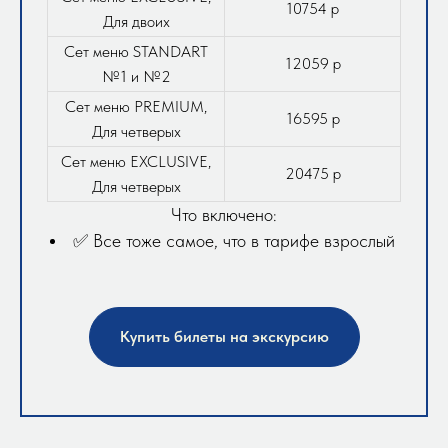
10754 р
Для двоих
Сет меню STANDART
12059 р
№1 и №2
Сет меню PREMIUM,
16595 р
Для четверых
Сет меню EXCLUSIVE,
20475 р
Для четверых
Что включено:
✅ Все тоже самое, что в тарифе взрослый
Купить билеты на экскурсию