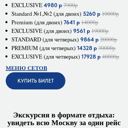
EXCLUSIVE
7900р
4980 р
Standard №1,№2 (для двоих)
10000р
5260 р
Premium (для двоих)
14000р
7641 р
EXCLUSIVE (для двоих)
19000р
9561 р
STANDARD (для четверых)
20000р
9864 р
PREMIUM (для четверых)
30000р
14328 р
EXCLUSIVE (для четверых)
40000р
17928 р
МЕНЮ СЕТОВ
КУПИТЬ БИЛЕТ
Экскурсия в формате отдыха:
увидеть всю Москву за один рейс