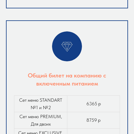
Общий билет на компанию с
включенным питанием
Сет меню STANDART
6365 р
№1 и №2
Сет меню PREMIUM,
8759 р
Для двоих
Сет меню EXCLUSIVE,