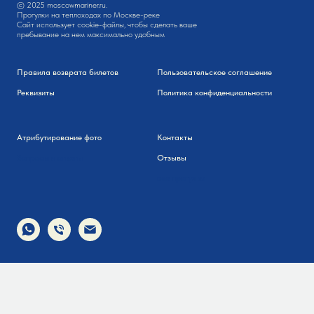
© 2025 moscowmariner.ru.
Прогулки на теплоходах по Москве-реке
Сайт использует cookie-файлы, чтобы сделать ваше
пребывание на нем максимально удобным
Правила возврата билетов
Пользовательское соглашение
Реквизиты
Политика конфиденциальности
Атрибутирование фото
Контакты
Вопросы и ответы
Отзывы
все прогулки