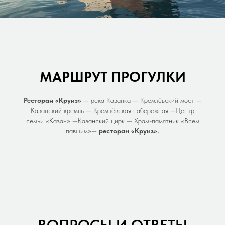
МАРШРУТ ПРОГУЛКИ
Ресторан «Круиз»
— река Казанка — Кремлёвский мост —
Казанский кремль — Кремлёвская набережная —Центр
семьи «Казан» —Казанский цирк — Храм-памятник «Всем
павшим»—
ресторан «Круиз».
ВОПРОСЫ И ОТВЕТЫ