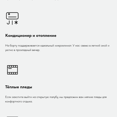
Кондиционер и отопление
На борту поддерживается идеальный микроклимат. У нас свежо в летний зной и
уютно в прохладный вечер.
Тёплые пледы
Если захотите выйти на открытую палубу, мы предложим вам мягкие пледы для
комфортного отдыха.