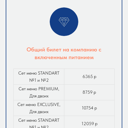
Общий билет на компанию с
включенным питанием
Сет меню STANDART
6365 р
№1 и №2
Сет меню PREMIUM,
8759 р
Для двоих
Сет меню EXCLUSIVE,
10754 р
Для двоих
Сет меню STANDART
12059 р
№1 и №2