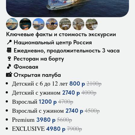
Ключевые факты и стоимость экскурсии
📍 Национальный центр Россия
📆 Ежедневно, продолжительность 3 часа
🍷 Ресторан на борту
🎵 Фоновая
📸 Открытая палуба
Детский с 6 до 12 лет
2100р
800 р
Детский с ужином
4000р
2740 р
Взрослый
4700р
1200 р
Взрослый с ужином
4500р
2740 р
Premium
5600р
3980 р
EXCLUSIVE
7900р
4980 р