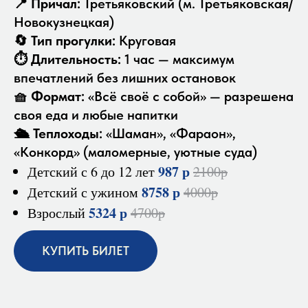
📍
Причал:
Третьяковский (м. Третьяковская/
Новокузнецкая)
🔄
Тип прогулки:
Круговая
⏱
Длительность:
1 час — максимум
впечатлений без лишних остановок
🧺
Формат:
«Всё своё с собой» — разрешена
своя еда и любые напитки
🛳
Теплоходы:
«Шаман», «Фараон»,
«Конкорд» (маломерные, уютные суда)
987 р
Детский с 6 до 12 лет
2100р
8758 р
Детский с ужином
4000р
5324 р
Взрослый
4700р
КУПИТЬ БИЛЕТ