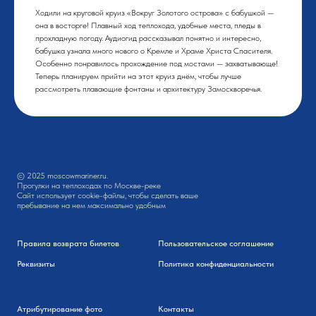
Ходили на круговой круиз «Вокруг Золотого острова» с бабушкой —
она в восторге! Плавный ход теплохода, удобные места, пледы в
прохладную погоду. Аудиогид рассказывал понятно и интересно,
бабушка узнала много нового о Кремле и Храме Христа Спасителя.
Особенно понравилось прохождение под мостами — захватывающе!
Теперь планируем прийти на этот круиз днём, чтобы лучше
рассмотреть плавающие фонтаны и архитектуру Замоскворечья.
© 2025 moscowmariner.ru.
Прогулки на теплоходах по Москве-реке
Сайт использует cookie-файлы, чтобы сделать ваше
пребывание на нем максимально удобным
Правила возврата билетов
Пользовательское соглашение
Реквизиты
Политика конфиденциальности
Атрибутирование фото
Контакты