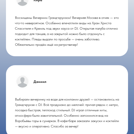
Восхищены Вечерним Гранд‑круизом! Вечерняя Москва в огнях — это
что‑то невероятное. Особенно впечатлили виды на Храм Христа
Спасителя и Кремль под звуки хауса от DJ. Открытая палуба отлично
подходит для танцев, а на закрытой можно было отдохнуть с
коктейлем. Пледы выдали по просьбе — очень заботливо.
Обязательно придём ещё на ретро‑вечер!
Даниил
Выбирали вечеринку на воде для компании друзей — остановились на
Гранд‑круизе с DJ. Всё продумано до мелочей: причал рядом с метро,
посадка быстрая, теплоход стильный. DJ играл отличные хиты,
атмосфера была зажигательной. Особенно запомнился вид на
Воробьёвы горы в сумерках. В кафе‑баре заказали закуски и коктейли
— вкусно и оперативно. Спасибо за вечер!