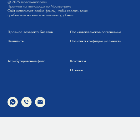
© 2025 moscowmariner.ru.
Прогулки на теплоходах по Москве-реке
Сайт использует cookie-файлы, чтобы сделать ваше
пребывание на нем максимально удобным
Правила возврата билетов
Пользовательское соглашение
Реквизиты
Политика конфиденциальности
Атрибутирование фото
Контакты
Вопросы и ответы
Отзывы
все прогулки