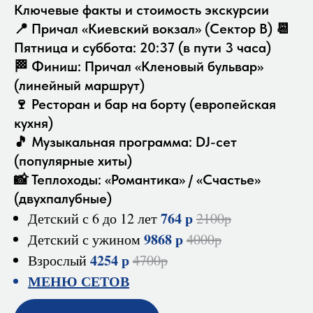
Ключевые факты и стоимость экскурсии
📍 Причал «Киевский вокзал» (Сектор В) 📆
Пятница и суббота: 20:37 (в пути 3 часа)
🏁 Финиш: Причал «Кленовый бульвар»
(линейный маршрут)
🍷 Ресторан и бар на борту (европейская
кухня)
🎵 Музыкальная программа: DJ-сет
(популярные хиты)
📸 Теплоходы: «Романтика» / «Счастье»
(двухпалубные)
764 р
Детский с 6 до 12 лет
2100р
9868 р
Детский с ужином
4000р
4254 р
Взрослый
4700р
МЕНЮ СЕТОВ