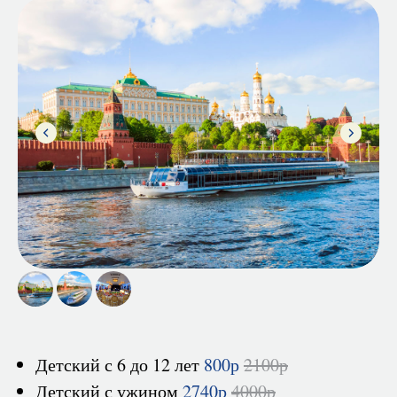
-
Детский с 6 до 12 лет
800р
2100р
Детский с ужином
2740р
4000р