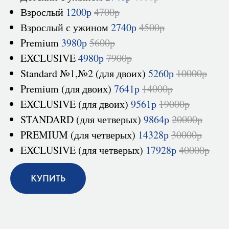
Взрослый
1200р
4700р
Взрослый с ужином
2740р
4500р
Premium
3980р
5600р
EXCLUSIVE
4980р
7900р
Standard №1,№2 (для двоих)
5260р
10000р
Premium (для двоих)
7641р
14000р
EXCLUSIVE (для двоих)
9561р
19000р
STANDARD (для четверых)
9864р
20000р
PREMIUM (для четверых)
14328р
30000р
EXCLUSIVE (для четверых)
17928р
40000р
КУПИТЬ