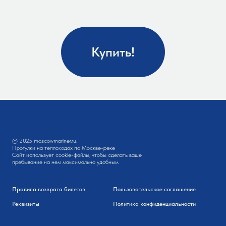
Купить!
© 2025 moscowmariner.ru.
Прогулки на теплоходах по Москве-реке
Сайт использует cookie-файлы, чтобы сделать ваше
пребывание на нем максимально удобным
Правила возврата билетов
Пользовательское соглашение
Реквизиты
Политика конфиденциальности