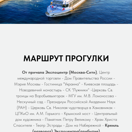
МАРШРУТ ПРОГУЛКИ
От причала Экспоцентр (Москва-Сити)
, Центр
международной торговли - Дом Правительства России -
Мэрия Москвы - Гостиница "Украина" - Киевская площадь -
Новодевичий монастырь - СК "Лужники" -Церковь Св.
троицы на Воробьевыхгорах - МГУ им. М.В. Ломоносова -
Нескучный сад - Президиум Российской Академии Наук
(РАН) - Церковь Св. Николая чудотворца в Хамовниках -
ЦПКиО им. А.М. Горького - Крымский мост - Центральный
дом художника - Памятник Петру Великому - Храм Христа
Спасителя - Театр Эстрады - Дом на Набережной -
Кремль
(разворот)
Экспоцентра(прибытие)