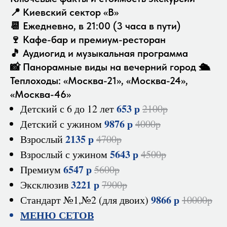
📍 Киевский сектор «B»
📆 Ежедневно, в 21:00 (3 часа в пути)
🍷 Кафе-бар и премиум-ресторан
🎵 Аудиогид и музыкальная программа
📸 Панорамные виды на вечерний город 🛳️
Теплоходы: «Москва-21», «Москва-24»,
«Москва-46»
653 р
Детский с 6 до 12 лет
2100р
9876 р
Детский с ужином
4000р
2135 р
Взрослый
4700р
5643 р
Взрослый с ужином
4500р
6547 р
Премиум
5600р
3221 р
Эксклюзив
7900р
9866 р
Стандарт №1,№2 (для двоих)
10000р
МЕНЮ СЕТОВ