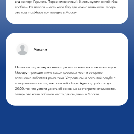
вид на парк Горького. Персонал вежливый, билеты купили онлайн без
проблем. Из плюсов — есть кафе‑бар, где можно взять кофе. Теперь
это наш must‑have при поездке в Москву!
Максим
Отмечали годовщину на теплоходе — и остались в полном восторге!
Маршрут проходит мимо самых красивых мест, а вечернее
освещение добавляет романтики. Устроились на закрытой палубе с
панорамными окнами, заказали чай в баре. Аудиогид работал до
20:00, так что успели узнать об основных достопримечательностях.
Теперь это наше любимое место для свиданий в Москве.