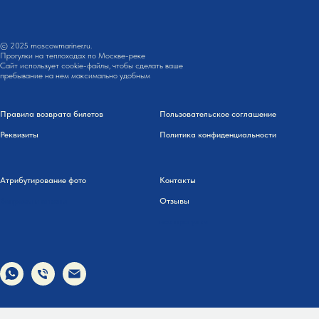
© 2025 moscowmariner.ru.
Прогулки на теплоходах по Москве-реке
Сайт использует cookie-файлы, чтобы сделать ваше
пребывание на нем максимально удобным
Правила возврата билетов
Пользовательское соглашение
Реквизиты
Политика конфиденциальности
Атрибутирование фото
Контакты
Вопросы и ответы
Отзывы
все прогулки