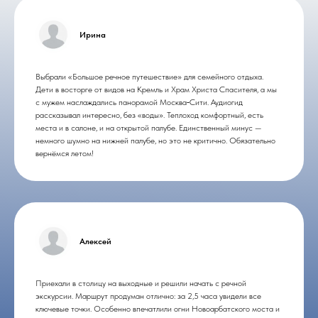
Ирина
Выбрали «Большое речное путешествие» для семейного отдыха.
Дети в восторге от видов на Кремль и Храм Христа Спасителя, а мы
с мужем наслаждались панорамой Москва‑Сити. Аудиогид
рассказывал интересно, без «воды». Теплоход комфортный, есть
места и в салоне, и на открытой палубе. Единственный минус —
немного шумно на нижней палубе, но это не критично. Обязательно
вернёмся летом!
Алексей
Приехали в столицу на выходные и решили начать с речной
экскурсии. Маршрут продуман отлично: за 2,5 часа увидели все
ключевые точки. Особенно впечатлили огни Новоарбатского моста и