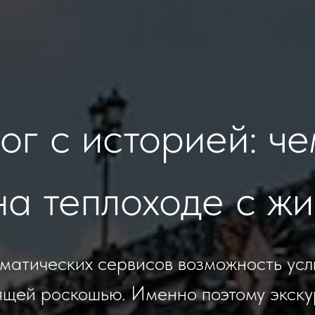
ог с историей: че
на теплоходе с ж
оматических сервисов возможность ус
ящей роскошью. Именно поэтому экску