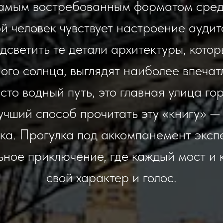
самым востребованным форматом среди
ой человек чувствует настроение аудит
светить те детали архитектуры, котор
ого солнца, выглядят наиболее впеча
то водный путь, это главная улица го
учший способ прочитать эту «книгу» 
ка. Прогулка под аккомпанемент эксп
ьное приключение, где каждый мост 
свой характер и голос.