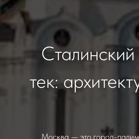
Сталинский 
тек: архитект
Москва — это город-палимп