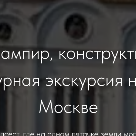
ампир, конструкт
урная экскурсия 
Москве
сест, где на одном пятачке земли мо