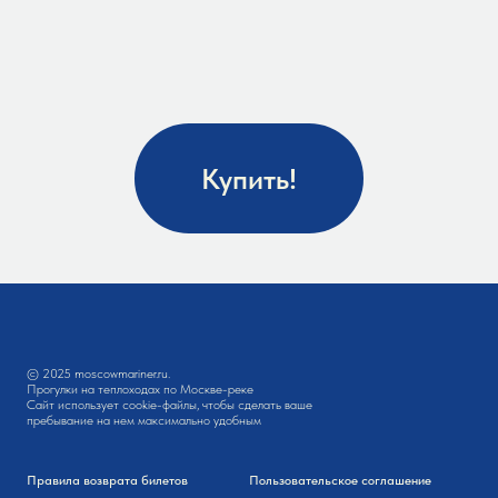
Купить!
© 2025 moscowmariner.ru.
Прогулки на теплоходах по Москве-реке
Сайт использует cookie-файлы, чтобы сделать ваше
пребывание на нем максимально удобным
Правила возврата билетов
Пользовательское соглашение