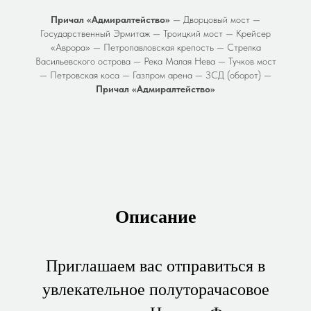
Причал «Адмиралтейство»
— Дворцовый мост —
Государственный Эрмитаж — Троицкий мост — Крейсер
«Аврора» — Петропавловская крепость — Стрелка
Васильевского острова — Река Малая Нева — Тучков мост
— Петровская коса — Газпром арена — ЗСД (оборот) —
Причал «Адмиралтейство»
Описание
Приглашаем вас отправиться в
увлекательное полуторачасовое